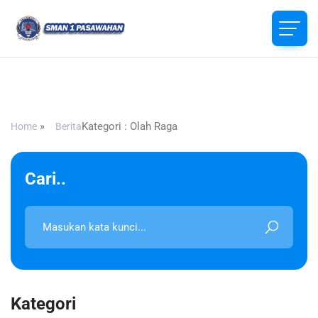
SMAN 1 Pasawahan
Jl. Cirea-Pasawahan, Singkup, Kec. Pasawahan, Kabupaten
Kuningan, Jawa Barat
»
Kategori : Olah Raga
Home
Berita
Cari..
Kategori