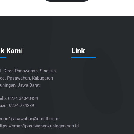
ak Kami
Link
l. Cirea-Pasawahan, Singkup,
ec. Pasawahan, Kabupaten
uningan, Jawa Barat
elp: 0274 34343434
axs: 0274-774289
man1pasawahan@gmail.com
ttps://sman1pasawahankuningan.sch.id