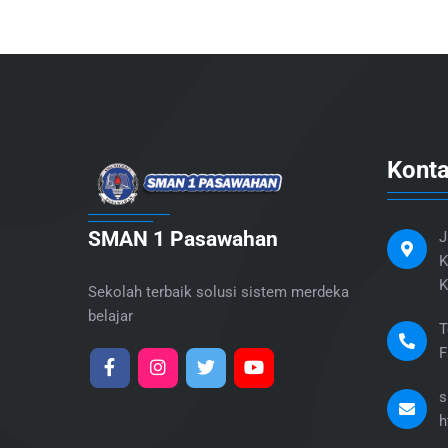
Kont
SMAN 1 Pasawahan
J
K
K
Sekolah terbaik solusi sistem merdeka
belajar
T
F
s
h